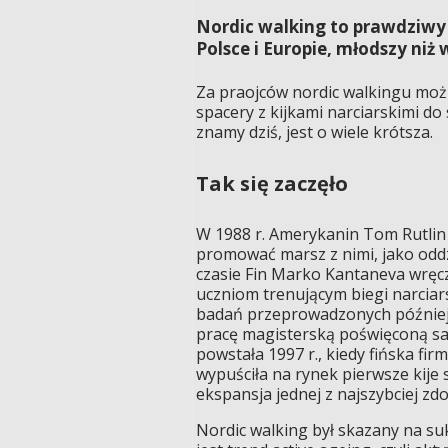
Nordic walking to prawdziwy
Polsce i Europie, młodszy niż
Za praojców nordic walkingu można
spacery z kijkami narciarskimi do
znamy dziś, jest o wiele krótsza.
Tak się zaczęło
W 1988 r. Amerykanin Tom Rutlin n
promować marsz z nimi, jako oddz
czasie Fin Marko Kantaneva wręcz
uczniom trenującym biegi narcia
badań przeprowadzonych później w
pracę magisterską poświęconą sau
powstała 1997 r., kiedy fińska fi
wypuściła na rynek pierwsze kije
ekspansja jednej z najszybciej z
Nordic walking był skazany na suk