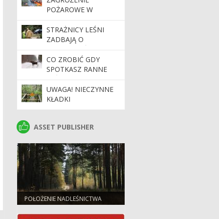
POŻAROWE W
LASACH. APEL O
OSTROŻNOŚĆ
STRAŻNICY LEŚNI
ZADBAJĄ O
BEZPIECZEŃSTWO
PODCZAS MAJÓWKI
CO ZROBIĆ GDY
SPOTKASZ RANNE
LEŚNE ZWIERZĘ?
UWAGA! NIECZYNNE
KŁADKI
ASSET PUBLISHER
ASSET PUBLISHER
POŁOŻENIE NADLEŚNICTWA