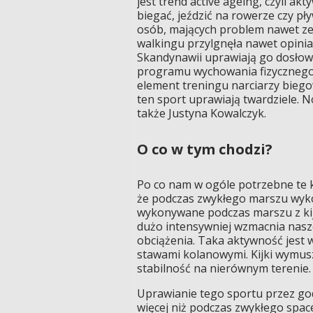
jest trend active ageing, czyli akt
biegać, jeździć na rowerze czy pł
osób, mających problem nawet ze
walkingu przylgnęła nawet opini
Skandynawii uprawiają go dosłown
programu wychowania fizycznego 
element treningu narciarzy biegow
ten sport uprawiają twardziele. 
także Justyna Kowalczyk.
O co w tym chodzi?
Po co nam w ogóle potrzebne te k
że podczas zwykłego marszu wyko
wykonywane podczas marszu z kija
dużo intensywniej wzmacnia nasze c
obciążenia. Taka aktywność jest w
stawami kolanowymi. Kijki wymusz
stabilność na nierównym terenie.
Uprawianie tego sportu przez godz
więcej niż podczas zwykłego space