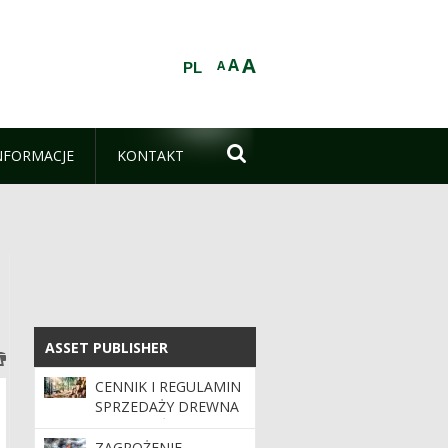
A
A
A
PL

NFORMACJE
KONTAKT
ASSET PUBLISHER
ASSET PUBLISHER
CENNIK I REGULAMIN
SPRZEDAŻY DREWNA
W NADLEŚNICTWIE
OBORNIKI
ZAGROŻENIE