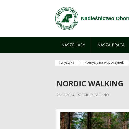
Skip to Content
Nadleśnictwo Obor
NASZE LASY
NASZA PRACA
Turystyka
Pomysły na wypoczynek
NORDIC WALKING
28.02.2014 | SERGIUSZ SACHNO