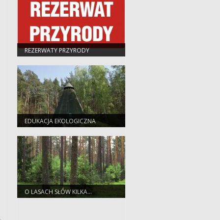
REZERWATY PRZYRODY
EDUKACJA EKOLOGICZNA
O LASACH SŁÓW KILKA...