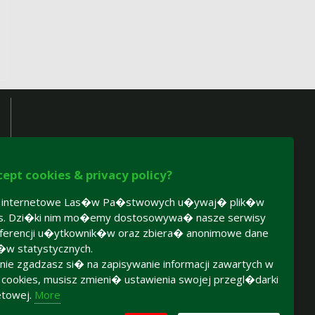
cept cookies & privacy policy?
y internetowe Las�w Pa�stwowych u�ywaj� plik�w
es. Dzi�ki nim mo�emy dostosowywa� nasze serwisy
ferencji u�ytkownik�w oraz zbiera� anonimowe dane
�w statystycznych.
 nie zgadzasz si� na zapisywanie informacji zawartych w
h cookies, musisz zmieni� ustawienia swojej przegl�darki
etowej.
More