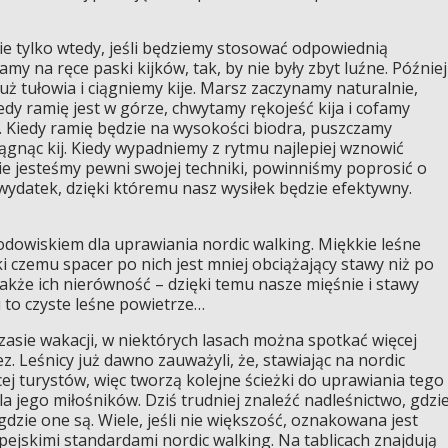
ie tylko wtedy, jeśli będziemy stosować odpowiednią
my na ręce paski kijków, tak, by nie były zbyt luźne. Później
 tułowia i ciągniemy kije. Marsz zaczynamy naturalnie,
dy ramię jest w górze, chwytamy rękojeść kija i cofamy
k. Kiedy ramię będzie na wysokości biodra, puszczamy
ągnąc kij. Kiedy wypadniemy z rytmu najlepiej wznowić
nie jesteśmy pewni swojej techniki, powinniśmy poprosić o
 wydatek, dzięki któremu nasz wysiłek będzie efektywny.
rodowiskiem dla uprawiania nordic walking. Miękkie leśne
ki czemu spacer po nich jest mniej obciążający stawy niż po
 także ich nierówność – dzięki temu nasze mięśnie i stawy
 to czyste leśne powietrze…
 czasie wakacji, w niektórych lasach można spotkać więcej
z. Leśnicy już dawno zauważyli, że, stawiając na nordic
ej turystów, więc tworzą kolejne ścieżki do uprawiania tego
a jego miłośników. Dziś trudniej znaleźć nadleśnictwo, gdzi
, gdzie one są. Wiele, jeśli nie większość, oznakowana jest
ejskimi standardami nordic walking. Na tablicach znajdują