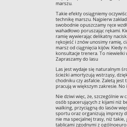
marszu.
Takie efekty osiągniemy oczywiśc
technikę marszu. Najpierw zakłada
swobodnie opuszczamy ręce wzdłuż
wahadłowo poruszając rękami. Kie
ramię wywierając delikatny nacis
rękojeść i znów unosimy ramię, ci
marsz od ciągnięcia kijów. Kiedy 
konsultacje trenera. To niewielki
Zapraszamy do lasu
Las jest wydaje się naturalnym ś
ścieżki amortyzują wstrząsy, dzię
chodniku czy asfalcie. Zaletą jest
pracują w większym zakresie. No i
Nie dziwi więc, że, szczególnie w
osób spacerujących z kijami niż be
walking, przyciągną do lasów więc
sportu oraz organizują imprezy dl
nie ma specjalnej trasy, niż takie
tablicami zgodnymi z ogólnoeurop