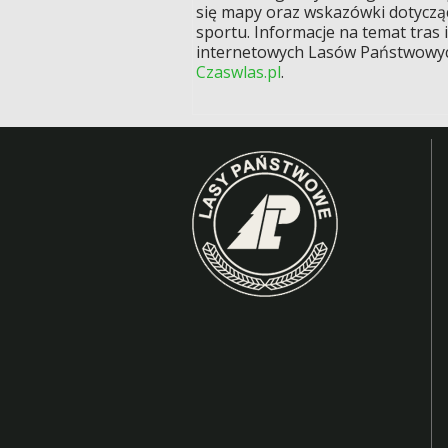
się mapy oraz wskazówki dotyczą
sportu. Informacje na temat tras
internetowych Lasów Państwowych,
Czaswlas.pl
.