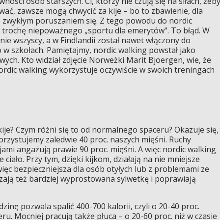
ywności osób starszych. Ci, którzy nie czują się na siłach, żeb
ywać, zawsze mogą chwycić za kije – bo to zbawienie, dla
 zwykłym poruszaniem się. Z tego powodu do nordic
a trochę niepoważnego „sportu dla emerytów". To błąd. W
ie wszyscy, a w Findlandii został nawet włączony do
w szkołach. Pamiętajmy, nordic walking powstał jako
ych. Kto widział zdjęcie Norweżki Marit Bjoergen, wie, że
Nordic walking wykorzystuje oczywiście w swoich treningach
ije? Czym różni się to od normalnego spaceru? Okazuje się,
rzystujemy zaledwie 40 proc. naszych mięśni. Ruchy
mi angażują prawie 90 proc. mięśni. A więc nordic walking
iało. Przy tym, dzięki kijkom, działają na nie mniejsze
ięc bezpieczniejsza dla osób otyłych lub z problemami ze
ają też bardziej wyprostowana sylwetkę i poprawiają
inę pozwala spalić 400-700 kalorii, czyli o 20-40 proc.
ru. Mocniej pracują także płuca – o 20-60 proc. niż w czasie