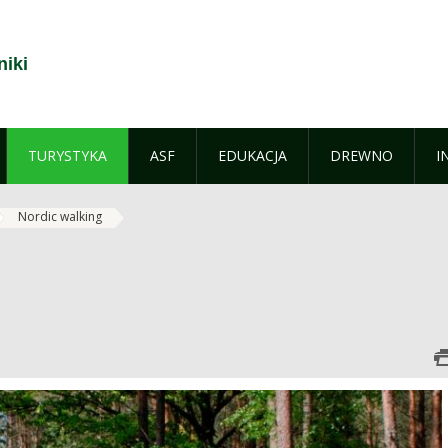
niki
TURYSTYKA
ASF
EDUKACJA
DREWNO
I
Nordic walking