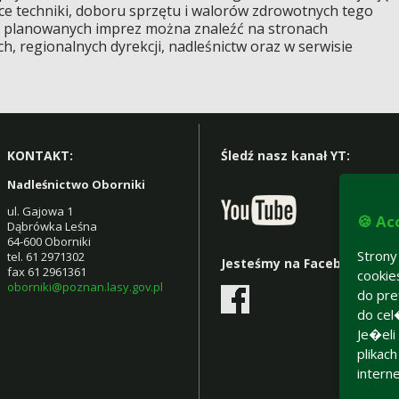
ce techniki, doboru sprzętu i walorów zdrowotnych tego
 i planowanych imprez można znaleźć na stronach
 regionalnych dyrekcji, nadleśnictw oraz w serwisie
KONTAKT:
Śledź nasz kanał YT:
Nadleśnictwo Oborniki
ul. Gajowa 1
🍪 Ac
Dąbrówka Leśna
64-600 Oborniki
Stron
tel. 61 2971302
Jesteśmy na Facebooku:
fax 61 2961361
cooki
oborniki@poznan.lasy.gov.pl
do pre
do cel
Je�eli
plikac
intern