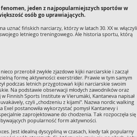
 fenomen, jeden z najpopularniejszych sportów w
 większość osób go uprawiających.
 uznać fińskich narciarzy, którzy w latach 30. XX w. włączyli
 swojego letniego treningowego. Ale historia sportu, którą
ieco przerobił zwykłe zjazdowe kijki narciarskie i zaczął
ielną formę aktywności: exerstrider. Prawie w tym samym
ył podczas letnich przygotowań kijki narciarskie swoim
rskie. Na podstawie obserwacji młodych zawodników oraz
 Finnish Sports Institute w Vierumäki, Kantaneva napisał
vakävely, czyli „chodzeniu z kijami". Nazwa nordic walking
rma Exel postanowiła wykorzystać pomysł Kantanevy i
 specjalnie zaprojektowane do chodzenia. Tak rozpoczęła się
dobywających popularność form aktywności.
ces. Jest idealną dyscypliną w czasach, kiedy tak popularny