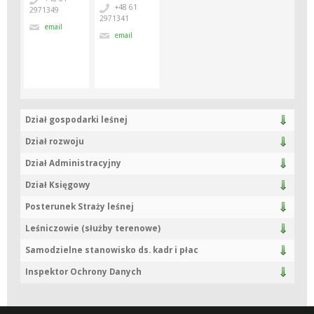
+48 61
2971349
2971341
email
email
Dział gospodarki leśnej
Dział rozwoju
Dział Administracyjny
Dział Księgowy
Posterunek Straży leśnej
Leśniczowie (służby terenowe)
Samodzielne stanowisko ds. kadr i płac
Inspektor Ochrony Danych