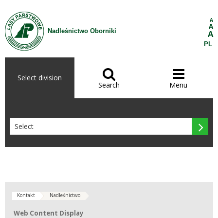
Skip to Content
A
A
Nadleśnictwo Oborniki
A
PL


Select division
Search
Menu

Kontakt
Nadleśnictwo
Web Content Display
Web Content Display