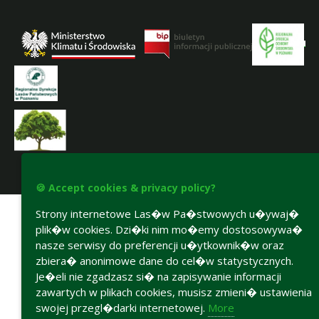
Accesibility declaration
🍪 Accept cookies & privacy policy?
Strony internetowe Las�w Pa�stwowych u�ywaj�
plik�w cookies. Dzi�ki nim mo�emy dostosowywa�
nasze serwisy do preferencji u�ytkownik�w oraz
zbiera� anonimowe dane do cel�w statystycznych.
Je�eli nie zgadzasz si� na zapisywanie informacji
zawartych w plikach cookies, musisz zmieni� ustawienia
swojej przegl�darki internetowej.
More