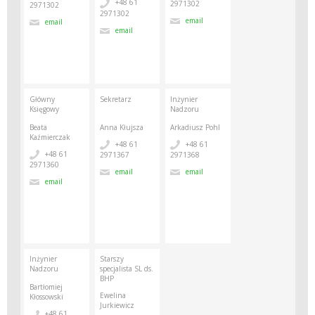
+48 61
2971302
2971302
2971302
email
email
email
Główny
Sekretarz
Inżynier
Księgowy
Nadzoru
Beata
Anna Kłujsza
Arkadiusz Pohl
Kaźmierczak
+48 61
+48 61
+48 61
2971367
2971368
2971360
email
email
email
Inżynier
Starszy
Nadzoru
specjalista SL ds.
BHP
Bartłomiej
Ewelina
Kłossowski
Jurkiewicz
+48 61