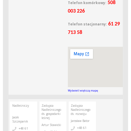
508
Telefon komórkowy:
003 226
61 29
Telefon stacjonarny:
713 58
Wyświetl większą mapę
Nadleśniczy
Zastępca
Zastępca
Nadleśniczego
Nadleśniczego
ds. gospodarki
ds. rozwoju
Jacek
leśnej
Jarosław Bator
Szczepanik
Artur Stawicki
+48 61
+48 61