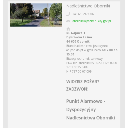
Nadleśnictwo Oborniki
+48 61 2971302
oborniki@poznan.lasy.gov.pl
ul. Gajowa 1
Dąbrówka Leśna
64-600 Obornik
i
Biuro Nadleśnictwa jest czynne
od pon do pt w godzinach
od 7.00 do
15.00
Bieżący rachunek bankowy
PKO BP Oborniki 65 1020 4128 0000
1702 0035 0488
NIP 787-00-07-099
WIDZISZ POŻAR?
ZADZWOŃ!
Punkt Alarmowo -
Dyspozycyjny
Nadleśnictwa Oborniki