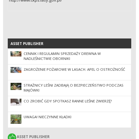
ASSET PUBLISHER
ASSET PUBLISHER
CENNIK I REGULAMIN SPRZEDAŻY DREWNA W
NADLEŚNICTWIE OBORNIKI
ZAGROŻENIE POŻAROWE W LASACH. APEL O OSTROŻNOŚĆ
STRAŻNICY LEŚNI ZADBAJĄ O BEZPIECZEŃSTWO PODCZAS
MAJÓWKI
CO ZROBIĆ GDY SPOTKASZ RANNE LEŚNE ZWIERZĘ?
UWAGA! NIECZYNNE KŁADKI
ASSET PUBLISHER
ASSET PUBLISHER