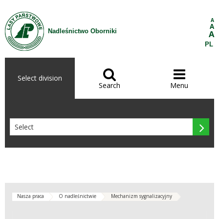
Skip to Content
A
A
Nadleśnictwo Oborniki
A
PL


Select division
Search
Menu

Nasza praca
O nadleśnictwie
Mechanizm sygnalizacyjny