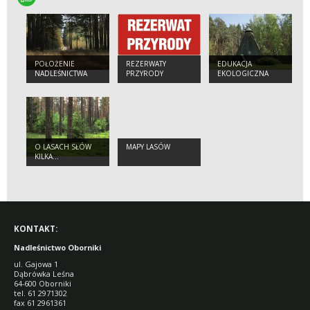
POŁOŻENIE
REZERWATY
EDUKACJA
NADLEŚNICTWA
PRZYRODY
EKOLOGICZNA
O LASACH SŁÓW
MAPY LASÓW
KILKA...
KONTAKT:
Nadleśnictwo Oborniki
ul. Gajowa 1
Dąbrówka Leśna
64-600 Oborniki
tel. 61 2971302
fax 61 2961361