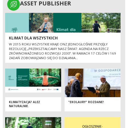
ASSET PUBLISHER
ASSET PUBLISHER
KLIMAT DLA WSZYSTKICH
W 2015 ROKU WSZYSTKIE KRAJE ONZ JEDNOGŁOŚNIE PRZYJĘŁY
REZOLUCJĘ „PRZEKSZTAŁCAMY NASZ ŚWIAT: AGENDA NA RZECZ
ZRÓWNOWAŻONEGO ROZWOJU 2030”. W RAMACH 17 CELÓW I 169
ZADAŃ ZOBOWIĄZANO SIĘ DO DZIAŁANIA...
KLIMATYZACJA? ALEŻ
"EKOLAURY" ROZDANE!
NATURALNIE.