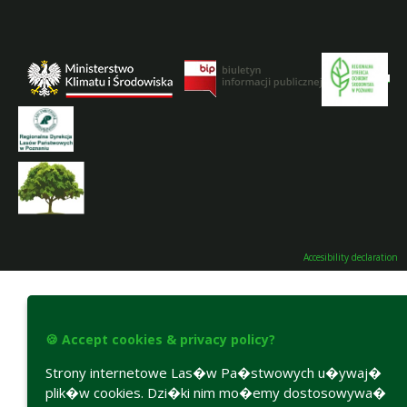
Accesibility declaration
🍪 Accept cookies & privacy policy?
Strony internetowe Las�w Pa�stwowych u�ywaj�
plik�w cookies. Dzi�ki nim mo�emy dostosowywa�