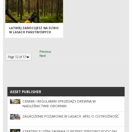
ŁATWIEJ ZANOCUJESZ NA DZIKO
W LASACH PAŃSTWOWYCH
Previous
Next
Page 12 of 17
ASSET PUBLISHER
ASSET PUBLISHER
CENNIK I REGULAMIN SPRZEDAŻY DREWNA W
NADLEŚNICTWIE OBORNIKI
ZAGROŻENIE POŻAROWE W LASACH. APEL O OSTROŻNOŚĆ
STRAŻNICY LEŚNI ZADBAJĄ O BEZPIECZEŃSTWO PODCZAS