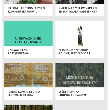
ZIELONE LAS STORY, CZYLI O
ZMARŁ MIECZYSŁAW NAPARTY,
SZUKANIU SKARBÓW...
EMERYTOWANY NADLEŚNICZY
NADLEŚNICTWA OBORNIKI
UNIEWAŻNIENIE
"EKOLAURY" NAGRODY
POSTĘPOWANIA
POLSKIEJ IZBY EKOLOGII
ROZDANE!!!
JUBILEUSZOWA, 5.EDYCJA
LEŚNE FILMY NA
FESTIWALU FILMÓW
„ODPOWIEDZIALNYM”
ODPOWIEDZIALNYCH "17
FESTIWALU
CELÓW" JUŻ ZA NAMI...