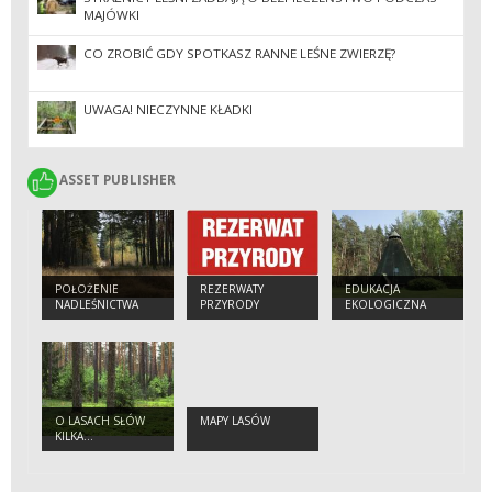
MAJÓWKI
CO ZROBIĆ GDY SPOTKASZ RANNE LEŚNE ZWIERZĘ?
UWAGA! NIECZYNNE KŁADKI
ASSET PUBLISHER
ASSET PUBLISHER
POŁOŻENIE
REZERWATY
EDUKACJA
NADLEŚNICTWA
PRZYRODY
EKOLOGICZNA
O LASACH SŁÓW
MAPY LASÓW
KILKA...