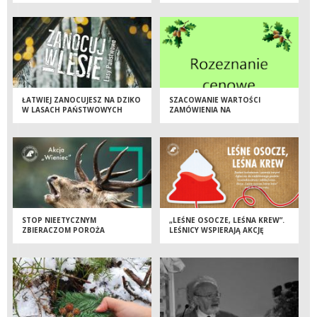
ŁATWIEJ ZANOCUJESZ NA DZIKO
SZACOWANIE WARTOŚCI
W LASACH PAŃSTWOWYCH
ZAMÓWIENIA NA
PRZEPROWADZENIE DZIAŁAŃ
INFORMACYJNO –
EDUKACYJNYCH W ZAKRESIE
ZRÓWNOWAŻONEGO
UŻYTKOWANIA ZASOBÓW
NATURALNYCH WRAZ Z
WYDANIEM PUBLIKACJI
KSIĄŻKOWEJ.
STOP NIEETYCZNYM
„LEŚNE OSOCZE, LEŚNA KREW”.
ZBIERACZOM POROŻA
LEŚNICY WSPIERAJĄ AKCJĘ
KRWIODAWSTWA